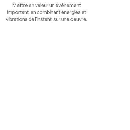
Mettre en valeur un événement
important, en combinant énergies et
vibrations de l'instant, sur une oeuvre.
Quels sont les bénéfices
obtenus ?
Cette œuvre unique, engendre un
attrait particulier par sa nouveauté et
son originalité qui font de votre
événement un moment d'exception,
pour vous et chacun des
participants.
Pour soi-même, conserver une