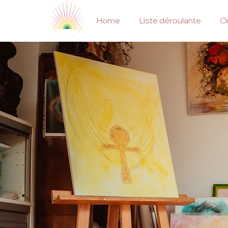
Home
Liste déroulante
On