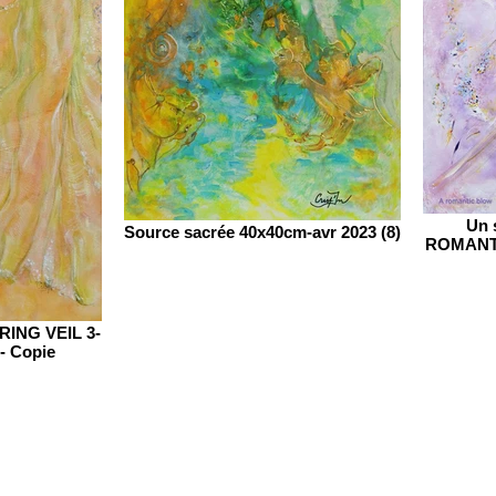
Un 
Source sacrée 40x40cm-avr 2023 (8)
ROMANTI
PRING VEIL 3-
- Copie