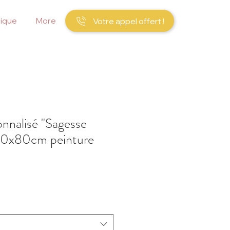
ique
More
Votre appel offert !
onnalisé "Sagesse
20x80cm peinture