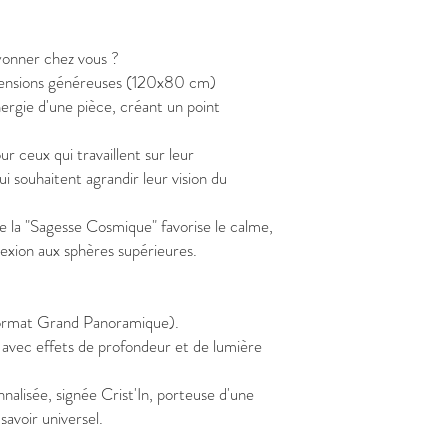
yonner chez vous ?
mensions généreuses (120x80 cm)
ergie d'une pièce, créant un point
ur ceux qui travaillent sur leur
 souhaitent agrandir leur vision du
de la "Sagesse Cosmique" favorise le calme,
nexion aux sphères supérieures.
ormat Grand Panoramique).
 avec effets de profondeur et de lumière
nalisée, signée Crist'In, porteuse d'une
avoir universel.