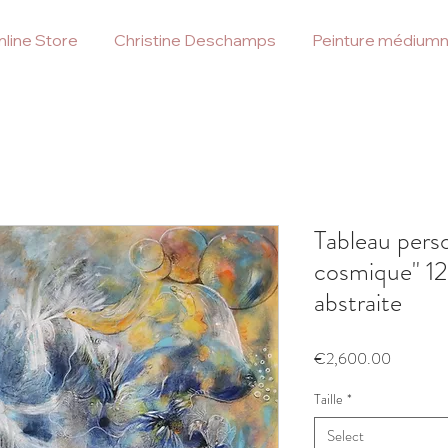
line Store
Christine Deschamps
Peinture médiumn
Tableau pers
cosmique" 1
abstraite
Price
€2,600.00
Taille
*
Select