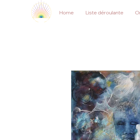
Home
Liste déroulante
On