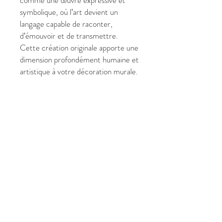
comme une œuvre expressive et
symbolique, où l’art devient un
langage capable de raconter,
d’émouvoir et de transmettre.
Cette création originale apporte une
dimension profondément humaine et
artistique à votre décoration murale.
Choisir un
tableau personnalisé
, c’est
faire le choix d’une œuvre unique,
chargée de sens, créée pour
résonner avec votre histoire et
sublimer votre intérieur.
Caractéristiques :
Titre :
Raconte moi la vie
Type : Tableau personnalisé
contemporain
Dimensions : 160 × 80 cm