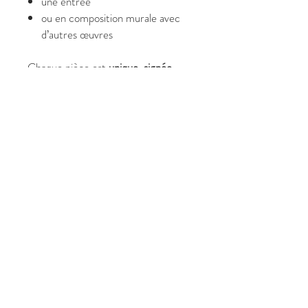
une entrée
ou en composition murale avec
d’autres œuvres
Chaque pièce est
unique, signée
Christine Harmonie
, et peut être
personnalisée selon vos préférences
chromatiques ou symboliques.
✔ Caractéristiques
Format :
30 x 50 cm
Tableau contemporain
personnalisé
Œuvre unique et signée
Idéal pour décoration intérieure
moderne et espaces apaisants
Livraison soignée et sécurisée
💫 Pourquoi choisir
L’Attrape Rêves
?