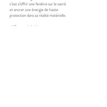
c’est s’offrir une fenêtre sur le sacré
et ancrer une énergie de haute
protection dans sa réalité matérielle.
✔ Pourquoi choisir cette œuvre
personnalisée ?
Format Équilibré (60 x 70 cm) :
Une dimension parfaite pour
habiller un mur avec élégance
sans l'encombrer.
Double Vibration : Allie la
douceur angélique à la force
tranquille du Zen.
Protection et Guidance : Agit
comme un bouclier énergétique
et un support d'éveil.
Création Personnalisée : Une
œuvre unique signée Crist'In,