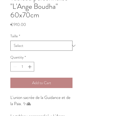
"L'Ange Boudha"
60x70cm
Price
€910.00
Taille
*
Quantity
*
Add to Cart
L'union sacrée de la Guidance et de
la Paix. ✨🙏