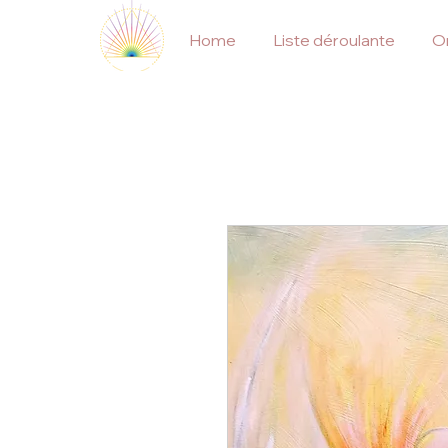
Home
Liste déroulante
On