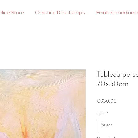
line Store
Christine Deschamps
Peinture médiumn
Tableau pers
70x50cm
Price
€930.00
Taille
*
Select