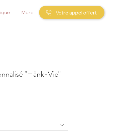
ique
More
Votre appel offert !
onnalisé "Hânk-Vie"