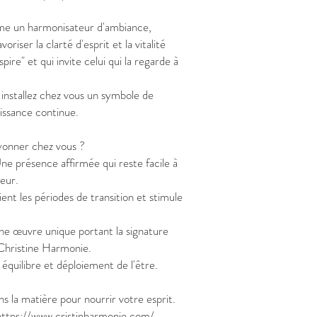
mme un harmonisateur d'ambiance,
riser la clarté d'esprit et la vitalité
ire" et qui invite celui qui la regarde à
 installez chez vous un symbole de
issance continue.
yonner chez vous ?
e présence affirmée qui reste facile à
ieur.
nt les périodes de transition et stimule
Une œuvre unique portant la signature
 Christine Harmonie.
équilibre et déploiement de l'être.
s la matière pour nourrir votre esprit.
https://www.cristinharmonie.com/