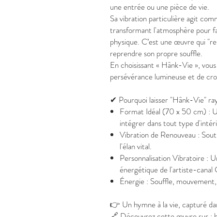
une entrée ou une pièce de vie.
Sa vibration particulière agit co
transformant l'atmosphère pour favo
physique. C’est une œuvre qui "resp
reprendre son propre souffle.
En choisissant « Hânk-Vie », vous
persévérance lumineuse et de cro
✔ Pourquoi laisser "Hânk-Vie" ra
Format Idéal (70 x 50 cm) : Un
intégrer dans tout type d'intér
Vibration de Renouveau : Soutie
l'élan vital.
Personnalisation Vibratoire : 
énergétique de l'artiste-canal
Énergie : Souffle, mouvement, 
👉 Un hymne à la vie, capturé dan
🔗 Découvrez cette œuvre sur : 