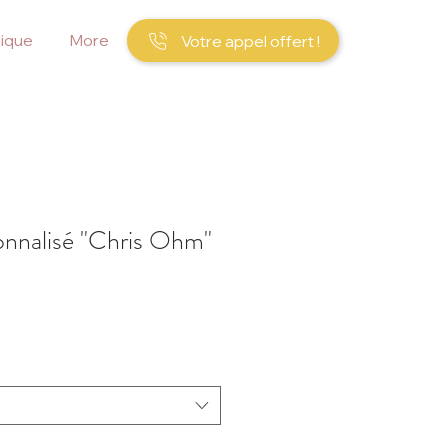
ique
More
Votre appel offert !
onnalisé "Chris Ohm"