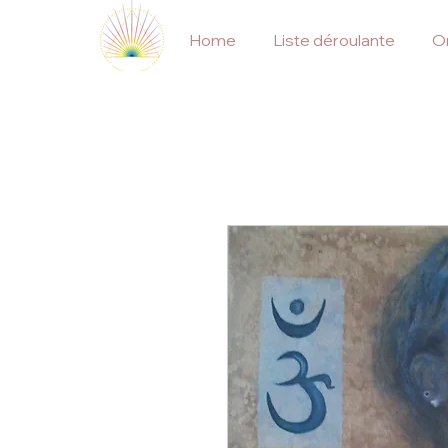
Home
Liste déroulante
On