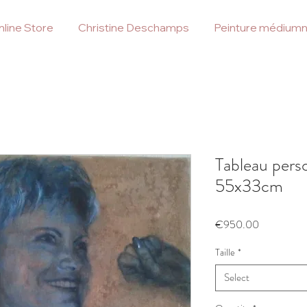
line Store
Christine Deschamps
Peinture médiumn
Tableau pers
55x33cm
Price
€950.00
Taille
*
Select