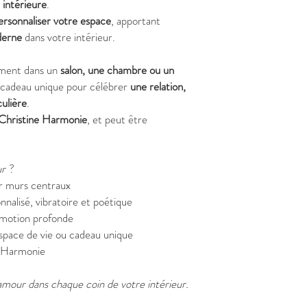
 intérieure
.
ersonnaliser votre espace
, apportant
derne
dans votre intérieur.
ement dans un
salon, une chambre ou un
cadeau unique pour célébrer
une relation,
ulière
.
 Christine Harmonie
, et peut être
ur
?
ur murs centraux
nalisé, vibratoire et poétique
motion profonde
espace de vie ou cadeau unique
e Harmonie
’amour dans chaque coin de votre intérieur.