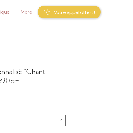
ique
More
Votre appel offert !
onnalisé "Chant
0x90cm