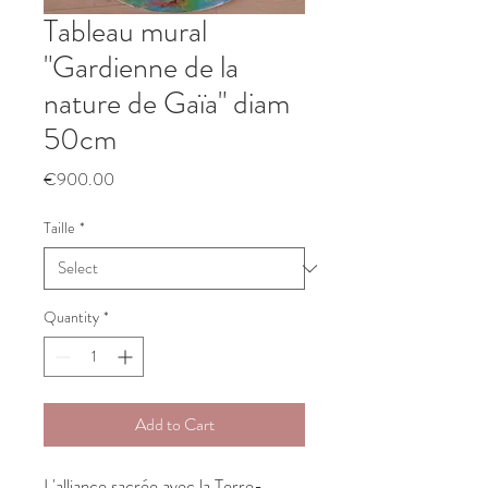
Tableau mural
"Gardienne de la
nature de Gaïa" diam
50cm
Price
€900.00
Taille
*
Quantity
*
Add to Cart
L'alliance sacrée avec la Terre-