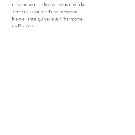
c'est honorer le lien qui nous unit à la
Terre et s'assurer d'une présence
bienveillante qui veille sur l'harmonie
de l'habitat.
✔ Pourquoi choisir cette œuvre
unique ?
Format Rond (Diamètre 50 cm)
: Une géométrie sacrée qui
symbolise l'harmonie totale et
l'infini.
Vibration d'Ancrage : Renforce le
lien avec la nature et stabilise les
énergies du lieu.
Esthétique Organique : Une
peinture vibratoire aux nuances
terrestres et lumineuses.
Signé Crist'In : Une œuvre
canalisée pour soutenir le réveil