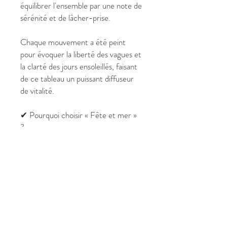
équilibrer l'ensemble par une note de
sérénité et de lâcher-prise.
Chaque mouvement a été peint
pour évoquer la liberté des vagues et
la clarté des jours ensoleillés, faisant
de ce tableau un puissant diffuseur
de vitalité.
✔ Pourquoi choisir « Fête et mer »
?
Format Impactant : 100 x 81 cm,
parfait pour habiller un mur
principal.
Vibration de Joie : Idéal pour
favoriser une atmosphère
dynamique et harmonieuse.
Évasion Sensorielle : Une fenêtre
ouverte sur l'horizon et les