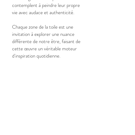
contemplent à peindre leur propre
vie avec audace et authenticité.
Chaque zone de la toile est une
invitation à explorer une nuance
différente de notre être, faisant de
cette œuvre un véritable moteur
d'inspiration quotidienne.
✔ Pourquoi choisir « La palette »
pour votre espace ?
Format Monumental (127 x 80
cm) : Une pièce maîtresse qui
impose sa présence et sa
luminosité.
Vibration de Créativité &
d'Abondance : Stimule
l'imaginaire et la capacité à