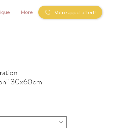
ique
More
Votre appel offert !
ration
ion" 30x60cm