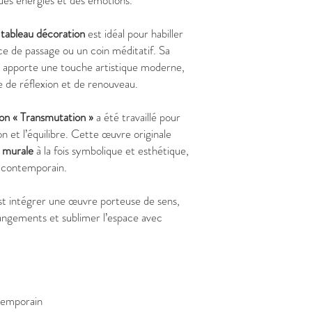
 des énergies et des émotions.
e
tableau décoration
est idéal pour habiller
ce de passage ou un coin méditatif. Sa
e apporte une touche artistique moderne,
 de réflexion et de renouveau.
ion « Transmutation »
a été travaillé pour
 et l’équilibre. Cette œuvre originale
 murale
à la fois symbolique et esthétique,
r contemporain.
est intégrer une œuvre porteuse de sens,
ngements et sublimer l’espace avec
temporain