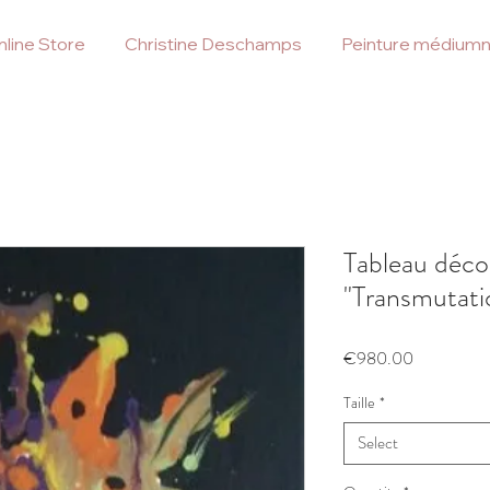
line Store
Christine Deschamps
Peinture médiumn
Tableau déco
"Transmutat
Price
€980.00
Taille
*
Select