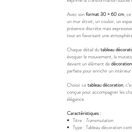
exprime la transformation subtile
Avec son
format 30 × 60 cm
, c
un mur étroit, un couloir, un espa
présence discrète mais expressiv
tout en favorisant une atmosphère
Chaque détail du
tableau décorat
évoquer le mouvement, la mutation
devient un élément de
décoration
parfaite pour enrichir un intérieu
Choisir ce
tableau décoration
, c’
conçue pour accompagner les cha
élégance.
Caractéristiques :
Titre :
Transmutation
Type : Tableau décoration con