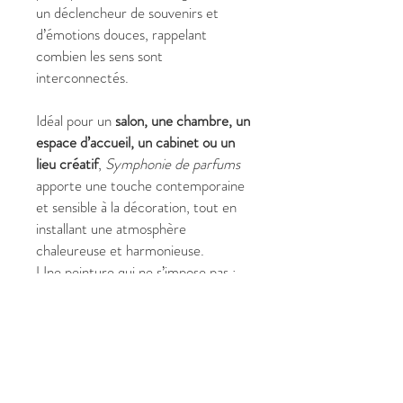
un déclencheur de souvenirs et
d’émotions douces, rappelant
combien les sens sont
interconnectés.
Idéal pour un
salon, une chambre, un
espace d’accueil, un cabinet ou un
lieu créatif
,
Symphonie de parfums
apporte une touche contemporaine
et sensible à la décoration, tout en
installant une atmosphère
chaleureuse et harmonieuse.
Une peinture qui ne s’impose pas :
elle
flotte
, comme une empreinte
invisible.
✔ Pourquoi choisir
Symphonie de
parfums
?
Format équilibré, facile à intégrer