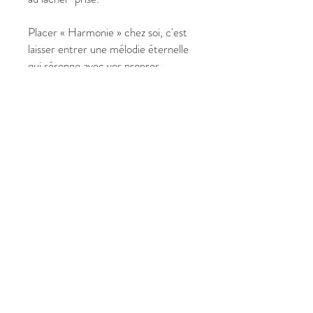
Placer « Harmonie » chez soi, c'est
laisser entrer une mélodie éternelle
qui résonne avec vos propres
fréquences intérieures.
✔ Pourquoi choisir « Harmonie » ?
Format Élégant (73 x 100 cm) :
Une présence forte qui donne de
la hauteur et du caractère à vos
murs.
Vibration de Créativité : Idéal
pour stimuler l'imaginaire et la
libre expression.
Thématique Unique : Le
saxophoniste, symbole de liberté,
de souffle et de passion.
Artiste Crist'In : Une œuvre