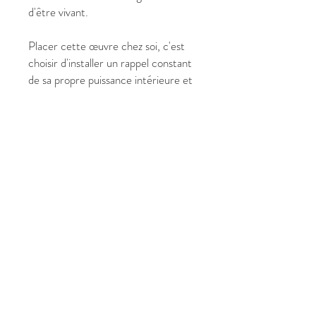
d'être vivant.
Placer cette œuvre chez soi, c'est
choisir d'installer un rappel constant
de sa propre puissance intérieure et
de sa capacité à fleurir, quelles que
soient les saisons de la vie.
✔ Pourquoi laisser entrer la « Force
de Vie » chez vous ?
Format Idéal : 70 x 90 cm,
parfait pour créer un point focal
dynamique sur un mur.
Vibration Tonifiante : Favorise
l'enthousiasme, la clarté mentale
et l'action.
Symbolique Puissante : L'union
entre l'ancrage terrestre et