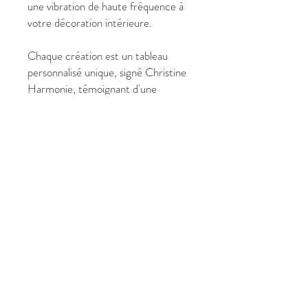
une vibration de haute fréquence à
votre décoration intérieure.
Chaque création est un tableau
personnalisé unique, signé Christine
Harmonie, témoignant d'une
démarche artistique où l'art devient
un pont entre la matière et le sacré.
✔ Pourquoi choisir « Energie
Dauphin » ?
Format Grand Large 120 x 160
cm, parfait pour une immersion
visuelle totale.
Peinture abstraite lumineuse
célébrant l'eau, la joie et la
fluidité.
Évoque la guérison, la
communication et la légèreté