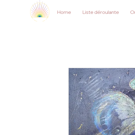
Home
Liste déroulante
On