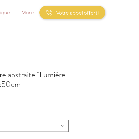
ique
More
Votre appel offert !
re abstraite "Lumière
0x50cm