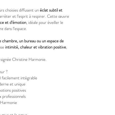
urs choisies diffusent un
éclat subtil et
s’arrêter et l’esprit à respirer. Cette œuvre
ce et d’émotion
, idéale pour éveiller le
e dans l’espace.
ne chambre, un bureau ou un espace de
use
intimité, chaleur et vibration positive
,
 signée Christine Harmonie.
our
?
facilement intégrable
oderne et unique
otions positives
x professionnels
e Harmonie
le mur et le cœur.