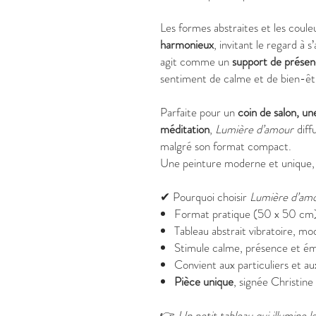
Les formes abstraites et les coule
harmonieux
, invitant le regard à 
agit comme un
support de présen
sentiment de calme et de bien-êtr
Parfaite pour un
coin de salon, u
méditation
,
Lumière d’amour
diff
malgré son format compact.
Une peinture moderne et unique,
✔ Pourquoi choisir
Lumière d’am
Format pratique (50 x 50 cm) 
Tableau abstrait vibratoire, m
Stimule calme, présence et ém
Convient aux particuliers et au
Pièce unique
, signée Christin
👉
Un petit tableau qui illumine 