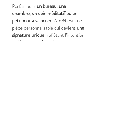
Parfait pour
un bureau, une
chambre, un coin méditatif ou un
petit mur à valoriser
,
MEM
est une
pièce personnalisable qui devient
une
signature unique
, reflétant l’intention
et l’énergie de l’acquéreur.
✔ Pourquoi choisir
MEM
?
Format compact (60 x 60 cm)
idéal pour petits espaces
Tableau abstrait vibratoire,
moderne et
personnalisable
Favorise introspection, présence
et harmonie intérieure
Convient aux particuliers et aux
professionnels
Pièce unique
, signée Christine
Harmonie