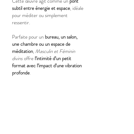
Cette œuvre agit comme un
pont
subtil entre énergie et espace
, idéale
pour méditer ou simplement
ressentir.
Parfaite pour un
bureau, un salon,
une chambre ou un espace de
méditation
,
Masculin et Féminin
divins
offre
l’intimité d’un petit
format avec l’impact d’une vibration
profonde
.
Une peinture moderne et unique,
signée Christine Harmonie.
✔ Pourquoi choisir
Masculin et
Féminin divins
?
Format compact (46 x 38 cm)
facile à intégrer
Tableau abstrait vibratoire,