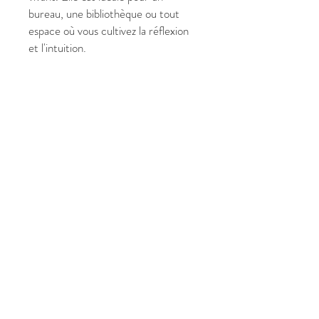
bureau, une bibliothèque ou tout
espace où vous cultivez la réflexion
et l'intuition.
✔ Pourquoi laisser la Nature vous
parler à travers cette œuvre ?
Format Polyvalent (40 x 50 cm)
: Parfait pour les espaces intimes
ou pour compléter une galerie
murale.
Vibration de Reliance : Favorise
la paix intérieure et la connexion
aux énergies de la Terre.
Style Abstrait & Organique : Des
formes et des couleurs qui
évoquent la vie sans l'emprisonner
dans le figuratif.
Pièce Unique : Signée Crist'In,