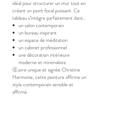
idéal pour structurer un mur tout en
créant un point focal puissant. Ce
tableau s’intègre parfaitement dans :
un salon contemporain
un bureau inspirant
un espace de méditation
un cabinet professionnel
une décoration intérieure
moderne et minimaliste
Œuvre unique et signée Christine
Harmonie, cette peinture affirme un
style contemporain sensible et
affirmé.
✔ Caractéristiques
Format :
60 x 80 cm
Peinture abstraite
contemporaine
Tableau mural moderne et