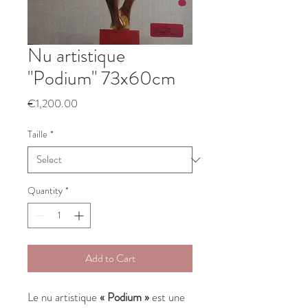
Nu artistique
"Podium" 73x60cm
Price
€1,200.00
Taille
*
Quantity
*
Add to Cart
Le nu artistique
« Podium »
est une