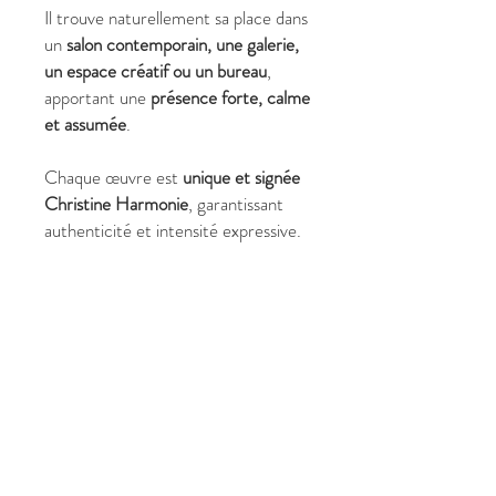
Il trouve naturellement sa place dans
un
salon contemporain, une galerie,
un espace créatif ou un bureau
,
apportant une
présence forte, calme
et assumée
.
Chaque œuvre est
unique et signée
Christine Harmonie
, garantissant
authenticité et intensité expressive.
✔ Pourquoi choisir
Podium
?
Format
73 x 60 cm
, équilibre
visuel et présence
Nu artistique contemporain,
conceptuel et poétique
Interroge visibilité,
reconnaissance et affirmation de
soi