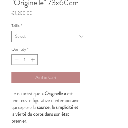
"Originelle" 73x60cm
Price
€1,200.00
Taille
*
Quantity
*
Add to Cart
Le nu artistique
« Originelle »
est
une œuvre figurative contemporaine
qui explore la
source, la simplicité et
la vérité du corps dans son état
premier
.