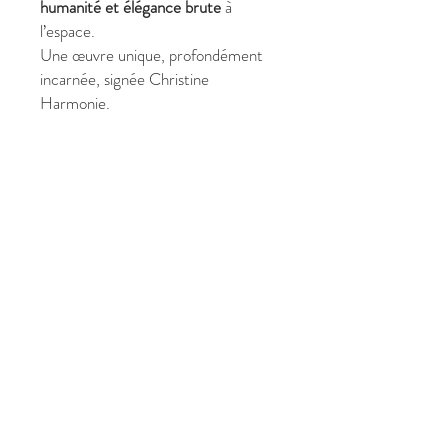
humanité et élégance brute
à
l’espace.
Une œuvre unique, profondément
incarnée, signée Christine
Harmonie.
✔ Pourquoi choisir
Originelle
?
Format équilibré (73 x 60 cm),
facile à intégrer
Nu artistique contemporain,
essentiel et intemporel
Explore l’origine, la présence et la
vérité du corps
Œuvre expressive sans
provocation
Convient aux particuliers, lieux
professionnels et culturels
Pièce unique
, signée Christine
Harmonie