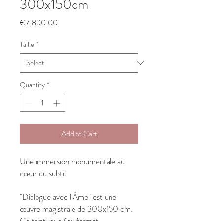
300x150cm
Price
€7,800.00
Taille
*
Quantity
*
Add to Cart
Une immersion monumentale au
cœur du subtil.
"Dialogue avec l'Âme" est une
œuvre magistrale de 300x150 cm.
Ce triptyque (ou format