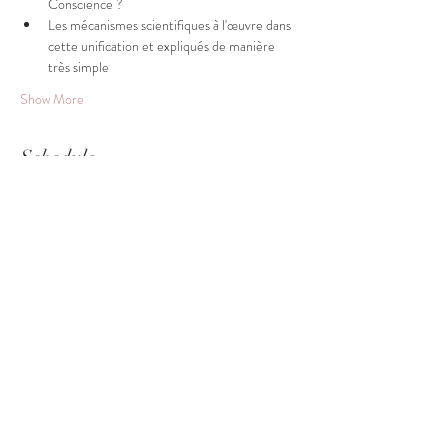
Conscience ?
Les mécanismes scientifiques à l'œuvre dans 
cette unification et expliqués de manière 
très simple
Show More
Schedule
20:00 - 23:00
3 hours
INNOV'ART Conférence cocktail
art
conscience
développement personnel
innovation
science
See All