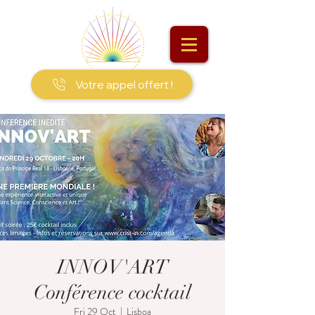
Votre appel offert !
INNOV'ART
Conférence cocktail
Fri 29 Oct
  |  
Lisboa